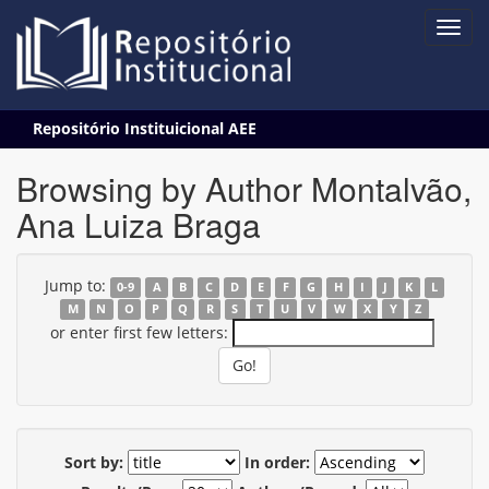
Skip
Repositório Instituicional AEE
navigation
Browsing by Author Montalvão,
Ana Luiza Braga
Jump to:
0-9
A
B
C
D
E
F
G
H
I
J
K
L
M
N
O
P
Q
R
S
T
U
V
W
X
Y
Z
or enter first few letters:
Sort by:
In order: