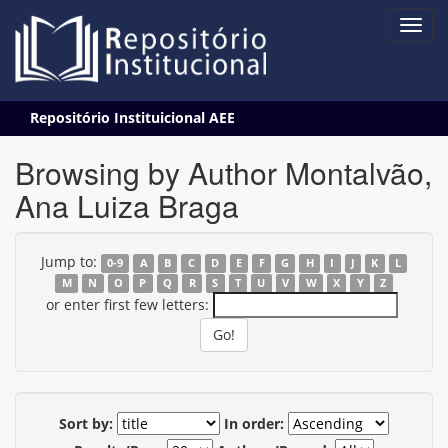
Skip
Repositório Instituicional AEE
navigation
Browsing by Author Montalvão,
Ana Luiza Braga
Jump to:
0-9
A
B
C
D
E
F
G
H
I
J
K
L
M
N
O
P
Q
R
S
T
U
V
W
X
Y
Z
or enter first few letters:
Sort by:
In order: