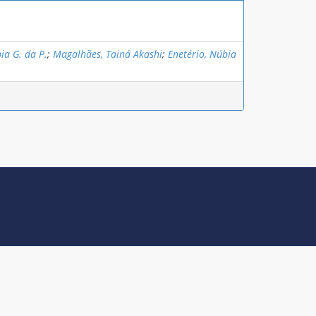
ia G. da P.
;
Magalhães, Tainá Akashi
;
Enetério, Núbia