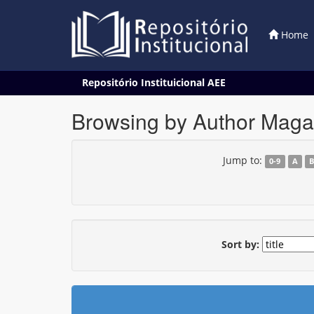
Home
Skip
Repositório Instituicional AEE
navigation
Browsing by Author Maga
Jump to:
0-9
A
Sort by: