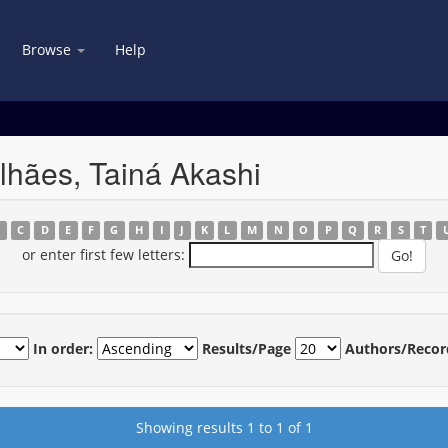
Browse
Help
lhães, Tainá Akashi
B
C
D
E
F
G
H
I
J
K
L
M
N
O
P
Q
R
S
T
or enter first few letters:
In order:
Results/Page
Authors/Recor
Showing results 1 to 1 of 1