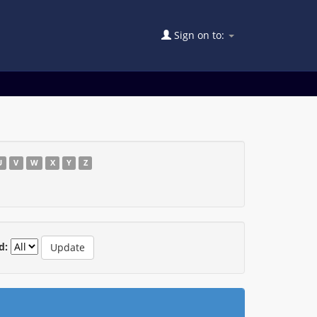
Sign on to:
U
V
W
X
Y
Z
d: