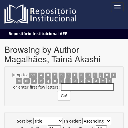
Skip
Repositório Instituicional AEE
navigation
Browsing by Author
Magalhães, Tainá Akashi
Jump to:
0-9
A
B
C
D
E
F
G
H
I
J
K
L
M
N
O
P
Q
R
S
T
U
V
W
X
Y
Z
or enter first few letters:
Sort by:
In order: