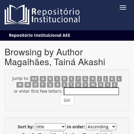
Skip
Repositório Instituicional AEE
navigation
Browsing by Author
Magalhães, Tainá Akashi
Jump to:
0-9
A
B
C
D
E
F
G
H
I
J
K
L
M
N
O
P
Q
R
S
T
U
V
W
X
Y
Z
or enter first few letters:
Sort by:
In order: