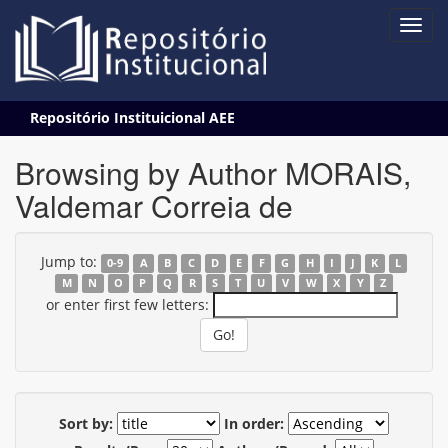
Skip
Repositório Instituicional AEE
navigation
Browsing by Author MORAIS,
Valdemar Correia de
Jump to:
0-9
A
B
C
D
E
F
G
H
I
J
K
L
M
N
O
P
Q
R
S
T
U
V
W
X
Y
Z
or enter first few letters:
Sort by:
In order: