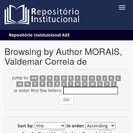
Skip
Repositório Instituicional AEE
navigation
Browsing by Author MORAIS,
Valdemar Correia de
Jump to:
0-9
A
B
C
D
E
F
G
H
I
J
K
L
M
N
O
P
Q
R
S
T
U
V
W
X
Y
Z
or enter first few letters:
Sort by:
In order: