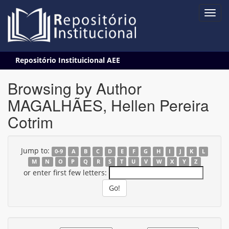
Skip
Repositório Instituicional AEE
navigation
Browsing by Author
MAGALHÃES, Hellen Pereira
Cotrim
Jump to:
0-9
A
B
C
D
E
F
G
H
I
J
K
L
M
N
O
P
Q
R
S
T
U
V
W
X
Y
Z
or enter first few letters: