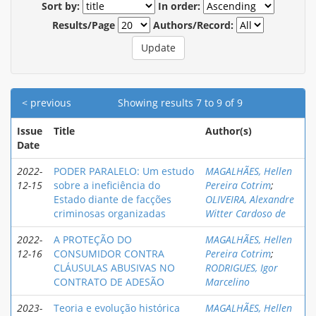
Sort by:
In order:
Results/Page
Authors/Record:
< previous
Showing results 7 to 9 of 9
Issue
Title
Author(s)
Date
2022-
PODER PARALELO: Um estudo
MAGALHÃES, Hellen
12-15
sobre a ineficiência do
Pereira Cotrim
;
Estado diante de facções
OLIVEIRA, Alexandre
criminosas organizadas
Witter Cardoso de
2022-
A PROTEÇÃO DO
MAGALHÃES, Hellen
12-16
CONSUMIDOR CONTRA
Pereira Cotrim
;
CLÁUSULAS ABUSIVAS NO
RODRIGUES, Igor
CONTRATO DE ADESÃO
Marcelino
2023-
Teoria e evolução histórica
MAGALHÃES, Hellen