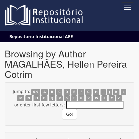
Skip
Repositório Instituicional AEE
navigation
Browsing by Author
MAGALHÃES, Hellen Pereira
Cotrim
Jump to:
0-9
A
B
C
D
E
F
G
H
I
J
K
L
M
N
O
P
Q
R
S
T
U
V
W
X
Y
Z
or enter first few letters: