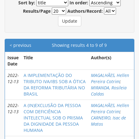
Sort by:
In order:
Results/Page
Authors/Record:
< previous
Showing results 4 to 9 of 9
Issue
Title
Author(s)
Date
2022-
A IMPLEMENTAÇÃO DO
MAGALHÃES, Hellen
12-13
TRIBUTO IVA/IBS SOB A ÓTICA
Pereira Cotrim
;
DA REFORMA TRIBUTÁRIA NO
MIRANDA, Rosileia
BRASIL
Caldas
2022-
A (IN)EXCLUSÃO DA PESSOA
MAGALHÃES, Hellen
12-13
COM DEFICIÊNCIA
Pereira Cotrim
;
INTELECTUAL SOB O PRISMA
CARNEIRO, Isac de
DA DIGNIDADE DA PESSOA
Matos
HUMANA