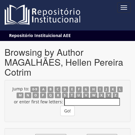
Skip
Repositório Instituicional AEE
navigation
Browsing by Author
MAGALHÃES, Hellen Pereira
Cotrim
Jump to:
0-9
A
B
C
D
E
F
G
H
I
J
K
L
M
N
O
P
Q
R
S
T
U
V
W
X
Y
Z
or enter first few letters: