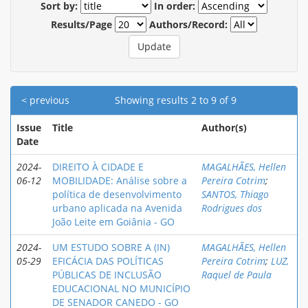
Sort by:
In order:
Results/Page
Authors/Record:
< previous
Showing results 2 to 9 of 9
Issue
Title
Author(s)
Date
2024-
DIREITO À CIDADE E
MAGALHÃES, Hellen
06-12
MOBILIDADE: Análise sobre a
Pereira Cotrim
;
política de desenvolvimento
SANTOS, Thiago
urbano aplicada na Avenida
Rodrigues dos
João Leite em Goiânia - GO
2024-
UM ESTUDO SOBRE A (IN)
MAGALHÃES, Hellen
05-29
EFICÁCIA DAS POLÍTICAS
Pereira Cotrim
;
LUZ,
PÚBLICAS DE INCLUSÃO
Raquel de Paula
EDUCACIONAL NO MUNICÍPIO
DE SENADOR CANEDO - GO