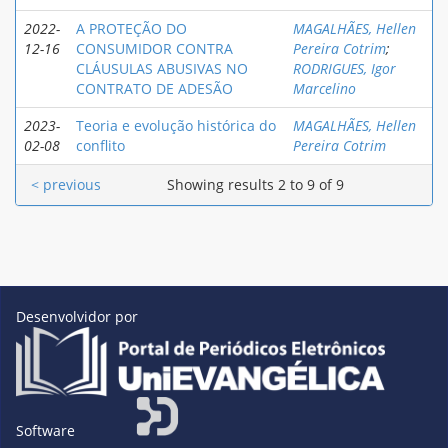
2022-
A PROTEÇÃO DO
MAGALHÃES, Hellen
12-16
CONSUMIDOR CONTRA
Pereira Cotrim
;
CLÁUSULAS ABUSIVAS NO
RODRIGUES, Igor
CONTRATO DE ADESÃO
Marcelino
2023-
Teoria e evolução histórica do
MAGALHÃES, Hellen
02-08
conflito
Pereira Cotrim
< previous
Showing results 2 to 9 of 9
Desenvolvidor por
Software