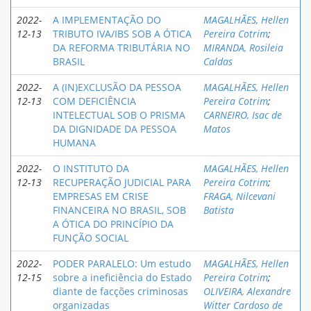
2022-
A IMPLEMENTAÇÃO DO
MAGALHÃES, Hellen
12-13
TRIBUTO IVA/IBS SOB A ÓTICA
Pereira Cotrim
;
DA REFORMA TRIBUTÁRIA NO
MIRANDA, Rosileia
BRASIL
Caldas
2022-
A (IN)EXCLUSÃO DA PESSOA
MAGALHÃES, Hellen
12-13
COM DEFICIÊNCIA
Pereira Cotrim
;
INTELECTUAL SOB O PRISMA
CARNEIRO, Isac de
DA DIGNIDADE DA PESSOA
Matos
HUMANA
2022-
O INSTITUTO DA
MAGALHÃES, Hellen
12-13
RECUPERAÇÃO JUDICIAL PARA
Pereira Cotrim
;
EMPRESAS EM CRISE
FRAGA, Nilcevani
FINANCEIRA NO BRASIL, SOB
Batista
A ÓTICA DO PRINCÍPIO DA
FUNÇÃO SOCIAL
2022-
PODER PARALELO: Um estudo
MAGALHÃES, Hellen
12-15
sobre a ineficiência do Estado
Pereira Cotrim
;
diante de facções criminosas
OLIVEIRA, Alexandre
organizadas
Witter Cardoso de