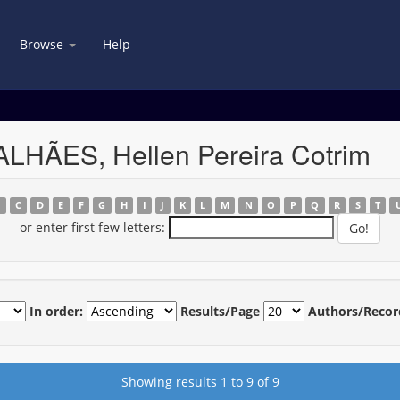
Browse
Help
LHÃES, Hellen Pereira Cotrim
B
C
D
E
F
G
H
I
J
K
L
M
N
O
P
Q
R
S
T
or enter first few letters:
In order:
Results/Page
Authors/Recor
Showing results 1 to 9 of 9