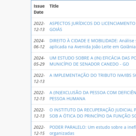
Issue
Title
Date
2022-
ASРECTOS JURÍDICOS DO LICENCIAMENTO
12-13
GOIÁS
2024-
DIREITO À CIDADE E MOBILIDADE: Análise 
06-12
aplicada na Avenida João Leite em Goiânia
2024-
UM ESTUDO SOBRE A (IN) EFICÁCIA DAS 
05-29
MUNICÍPIO DE SENADOR CANEDO - GO
2022-
A IMPLEMENTAÇÃO DO TRIBUTO IVA/IBS S
12-13
2022-
A (IN)EXCLUSÃO DA PESSOA COM DEFICIÊ
12-13
PESSOA HUMANA
2022-
O INSTITUTO DA RECUPERAÇÃO JUDICIAL 
12-13
SOB A ÓTICA DO PRINCÍPIO DA FUNÇÃO S
2022-
PODER PARALELO: Um estudo sobre a inefic
12-15
organizadas