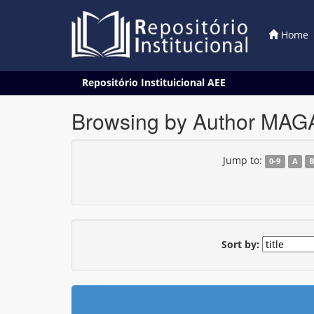
Home
Skip
Repositório Instituicional AEE
navigation
Browsing by Author MAGA
Jump to:
0-9
A
Sort by: