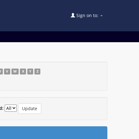
Sign on to:
U
V
W
X
Y
Z
d: