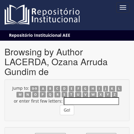
Skip
Repositório Instituicional AEE
navigation
Browsing by Author
LACERDA, Ozana Arruda
Gundim de
Jump to:
0-9
A
B
C
D
E
F
G
H
I
J
K
L
M
N
O
P
Q
R
S
T
U
V
W
X
Y
Z
or enter first few letters: