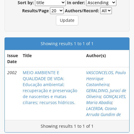
Sort by:
In order:
Results/Page
Authors/Record:
Showing results 1 to 1 of 1
Issue
Title
Author(s)
Date
2002
MEIO AMBIENTE E
VASCONCELOS, Paulo
QUALIDADE DE VIDA:
Henrique
Educação ambiental;
Castanheira
;
recuperação e preservação
GERALDINO, Jurací de
de nascentes e matas
Oliveira
;
GONÇALVES,
ciliares; recursos hídricos.
Maria Abadia
;
LACERDA, Ozana
Arruda Gundim de
Showing results 1 to 1 of 1