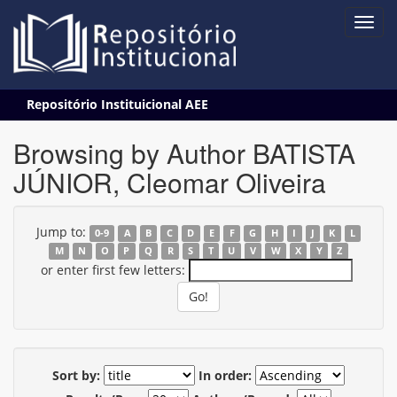
Skip
Repositório Instituicional AEE
navigation
Browsing by Author BATISTA
JÚNIOR, Cleomar Oliveira
Jump to:
0-9
A
B
C
D
E
F
G
H
I
J
K
L
M
N
O
P
Q
R
S
T
U
V
W
X
Y
Z
or enter first few letters:
Sort by:
In order: