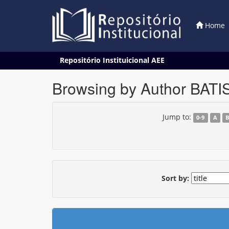
Home
Skip
Repositório Instituicional AEE
navigation
Browsing by Author BATI
Jump to:
0-9
A
Sort by: