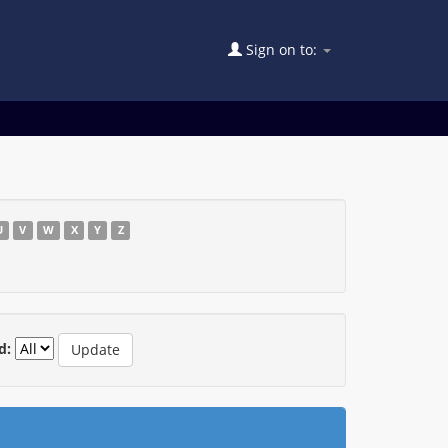
Sign on to:
U
V
W
X
Y
Z
d: