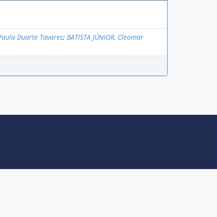
aula Duarte Tavares
;
BATISTA JÚNIOR, Cleomar