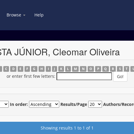
Browse
Help
STA JÚNIOR, Cleomar Oliveira
B
C
D
E
F
G
H
I
J
K
L
M
N
O
P
Q
R
S
T
or enter first few letters:
In order:
Results/Page
Authors/Recor
Showing results 1 to 1 of 1