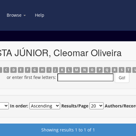
Browse
Help
STA JÚNIOR, Cleomar Oliveira
B
C
D
E
F
G
H
I
J
K
L
M
N
O
P
Q
R
S
T
or enter first few letters:
In order:
Results/Page
Authors/Recor
Showing results 1 to 1 of 1