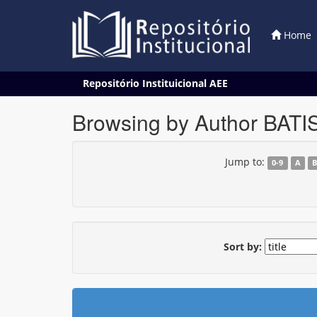
Home
Skip
Repositório Instituicional AEE
navigation
Browsing by Author BATI
Jump to:
0-9
A
Sort by: