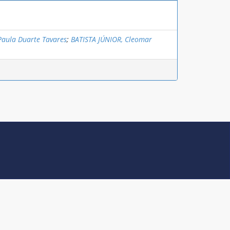
aula Duarte Tavares
;
BATISTA JÚNIOR, Cleomar