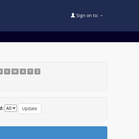
Sign on to:
U
V
W
X
Y
Z
d: