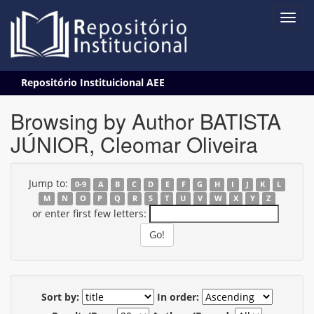
Skip
Repositório Instituicional AEE
navigation
Browsing by Author BATISTA
JÚNIOR, Cleomar Oliveira
Jump to:
0-9
A
B
C
D
E
F
G
H
I
J
K
L
M
N
O
P
Q
R
S
T
U
V
W
X
Y
Z
or enter first few letters:
Sort by:
In order: