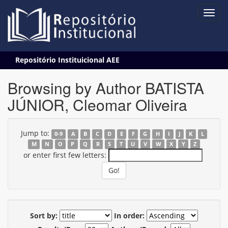
Skip
Repositório Instituicional AEE
navigation
Browsing by Author BATISTA
JÚNIOR, Cleomar Oliveira
Jump to:
0-9
A
B
C
D
E
F
G
H
I
J
K
L
M
N
O
P
Q
R
S
T
U
V
W
X
Y
Z
or enter first few letters:
Sort by:
In order: