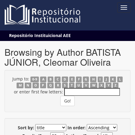
Skip
Repositório Instituicional AEE
navigation
Browsing by Author BATISTA
JÚNIOR, Cleomar Oliveira
Jump to:
0-9
A
B
C
D
E
F
G
H
I
J
K
L
M
N
O
P
Q
R
S
T
U
V
W
X
Y
Z
or enter first few letters:
Sort by:
In order: