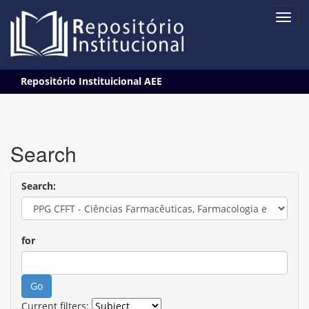
Skip
Repositório Instituicional AEE
navigation
Search
Search:
for
Current filters: