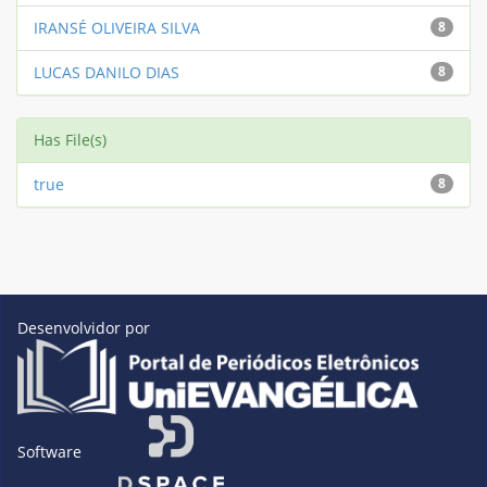
IRANSÉ OLIVEIRA SILVA
8
LUCAS DANILO DIAS
8
Has File(s)
true
8
Desenvolvidor por
Software