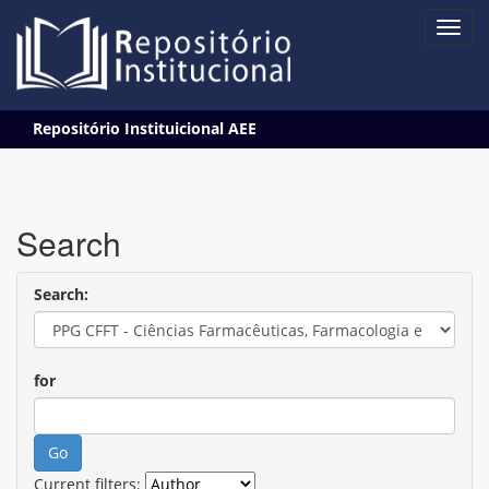
Skip
Repositório Instituicional AEE
navigation
Search
Search:
for
Current filters: