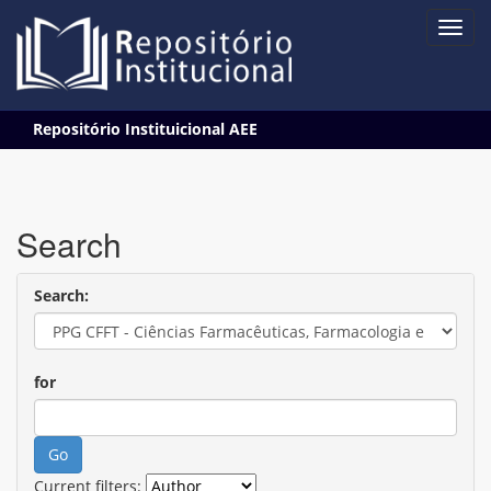
Skip
Repositório Instituicional AEE
navigation
Search
Search:
for
Current filters: