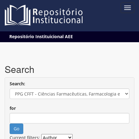
Skip
Repositório Instituicional AEE
navigation
Search
Search:
for
Current filters: