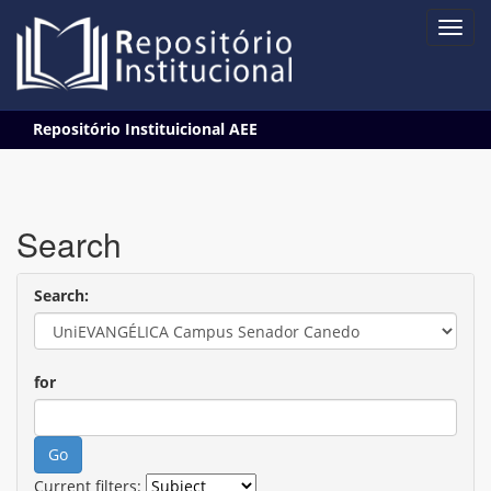
Skip
Repositório Instituicional AEE
navigation
Search
Search:
for
Current filters: