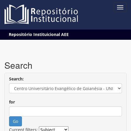
Skip
Repositório Instituicional AEE
navigation
Search
Search:
for
Current filters: