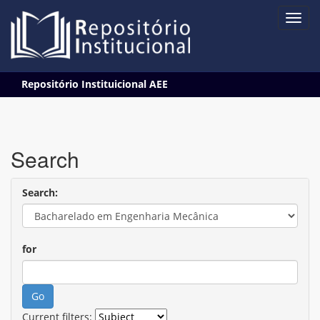
Skip
Repositório Instituicional AEE
navigation
Search
Search:
for
Current filters: