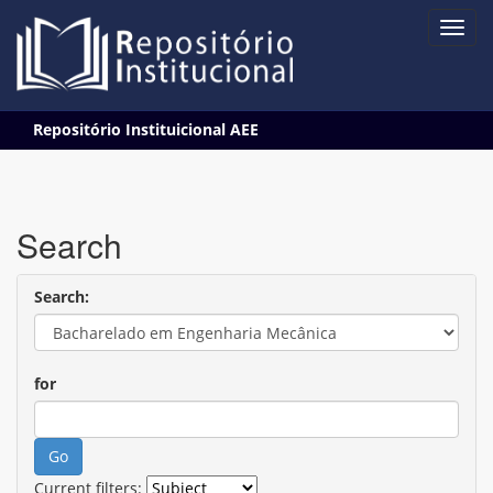
Skip
Repositório Instituicional AEE
navigation
Search
Search:
for
Current filters: