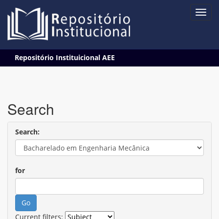
Skip
Repositório Instituicional AEE
navigation
Search
Search:
for
Current filters: