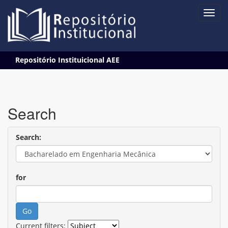
Skip
Repositório Instituicional AEE
navigation
Search
Search:
for
Current filters: