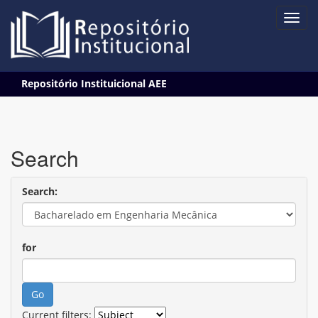
Skip
Repositório Instituicional AEE
navigation
Search
Search:
for
Current filters: