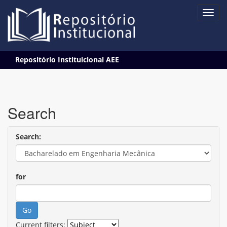
Skip
Repositório Instituicional AEE
navigation
Search
Search:
for
Current filters: