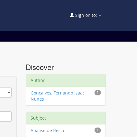
Sign on to:
Discover
Author
Gonçalves, Fernando Isaac
1
Nunes
Subject
Análise de Risco
1