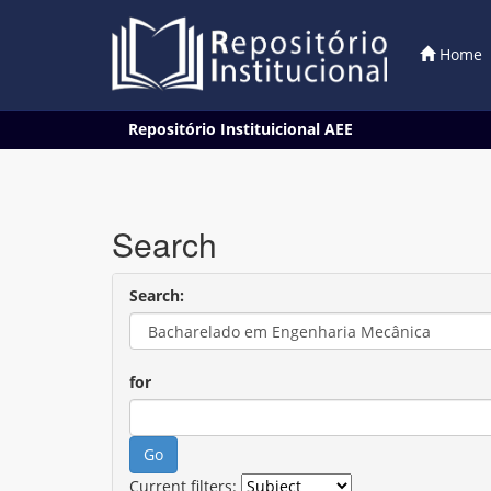
Home
Skip
Repositório Instituicional AEE
navigation
Search
Search:
for
Current filters: