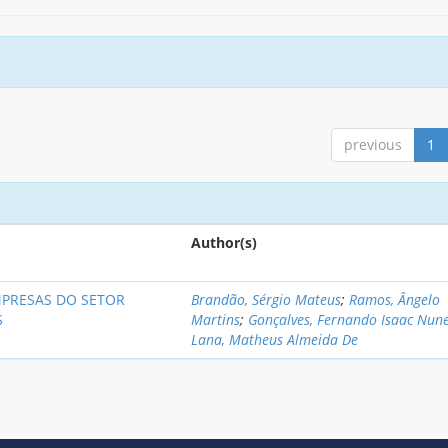
previous
1
Author(s)
MPRESAS DO SETOR
Brandão, Sérgio Mateus
;
Ramos, Ângelo
S
Martins
;
Gonçalves, Fernando Isaac Nun
Lana, Matheus Almeida De