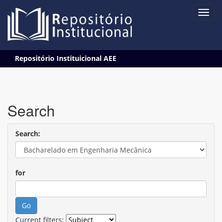
Skip
Repositório Instituicional AEE
navigation
Search
Search:
for
Current filters: