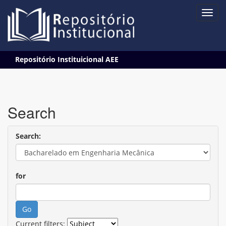
Skip
Repositório Instituicional AEE
navigation
Search
Search:
for
Current filters: