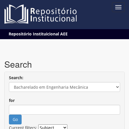
Skip
Repositório Instituicional AEE
navigation
Search
Search:
for
Current filters: