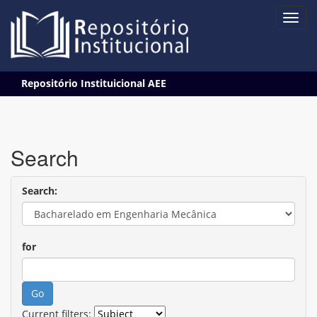
Skip
Repositório Instituicional AEE
navigation
Search
Search:
for
Current filters: