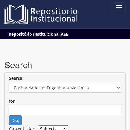
Skip
Repositório Instituicional AEE
navigation
Search
Search:
for
Current filters: