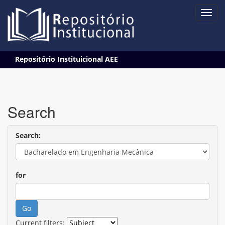
Skip
Repositório Instituicional AEE
navigation
Search
Search:
for
Current filters: