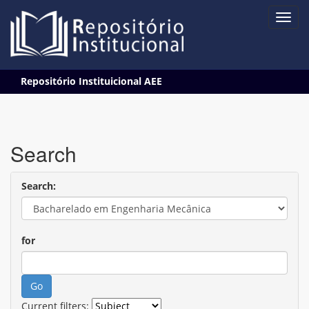
Skip
Repositório Instituicional AEE
navigation
Search
Search:
for
Current filters: