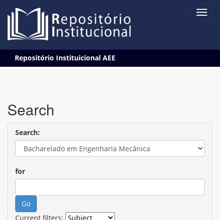
Skip
Repositório Instituicional AEE
navigation
Search
Search:
for
Current filters: