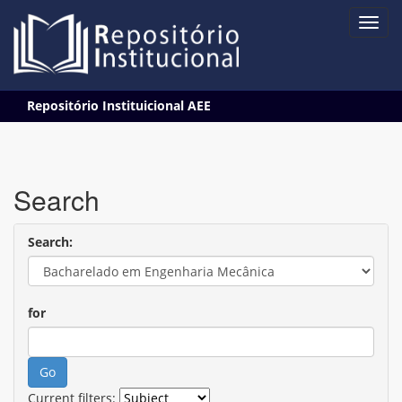
Skip
Repositório Instituicional AEE
navigation
Search
Search:
for
Current filters: