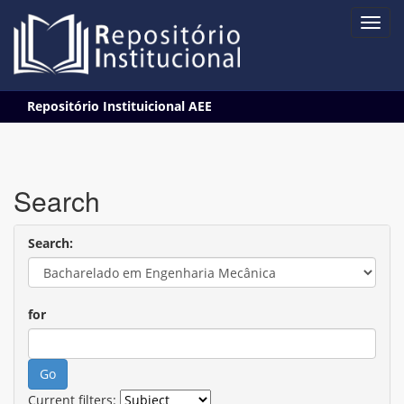
Skip
Repositório Instituicional AEE
navigation
Search
Search:
for
Current filters: