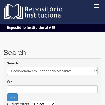
Skip
Repositório Instituicional AEE
navigation
Search
Search:
for
Current filters: