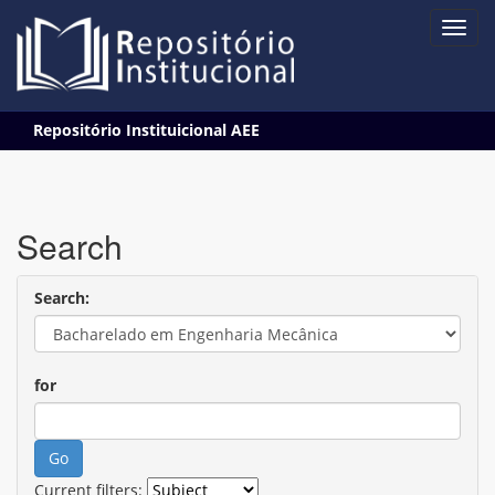
Skip
Repositório Instituicional AEE
navigation
Search
Search:
for
Current filters: