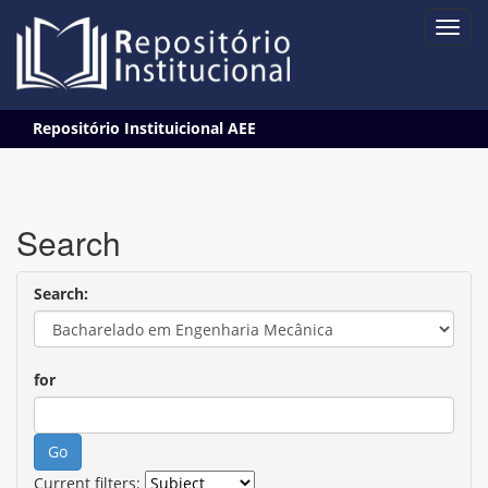
Skip
Repositório Instituicional AEE
navigation
Search
Search:
for
Current filters: