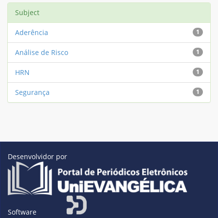
Subject
Aderência
1
Análise de Risco
1
HRN
1
Segurança
1
Desenvolvidor por
Software