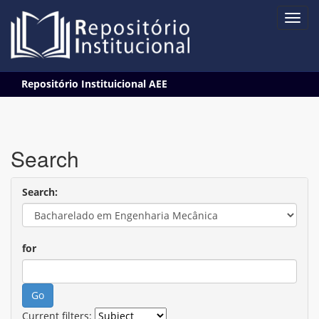
Skip
Repositório Instituicional AEE
navigation
Search
Search:
for
Current filters: