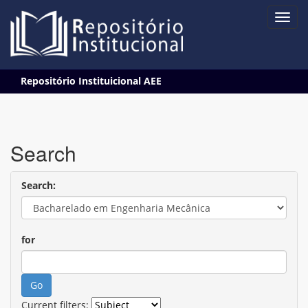
Skip
Repositório Instituicional AEE
navigation
Search
Search:
for
Current filters: