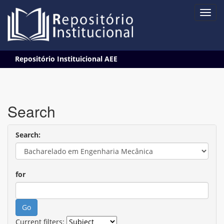
Skip
Repositório Instituicional AEE
navigation
Search
Search:
for
Current filters: