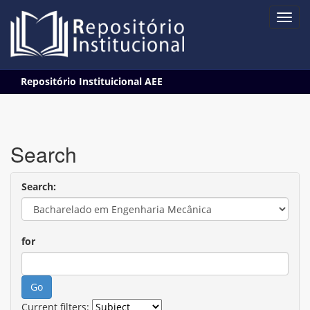
Skip
Repositório Instituicional AEE
navigation
Search
Search:
for
Current filters: