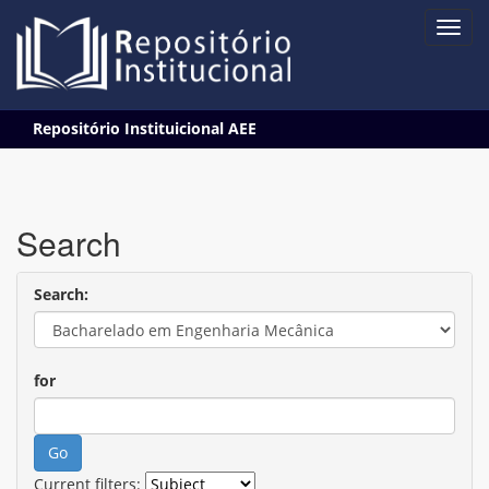
Skip
Repositório Instituicional AEE
navigation
Search
Search:
for
Current filters: