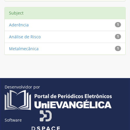
Subject
Aderência
1
Análise de Risco
1
Metalmecânica
1
Desenvolvidor por
Software