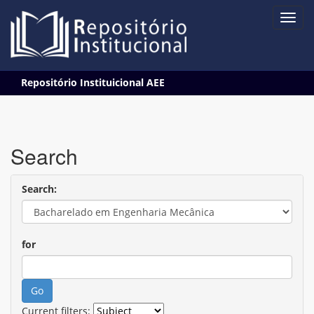
Skip
Repositório Instituicional AEE
navigation
Search
Search:
for
Current filters: